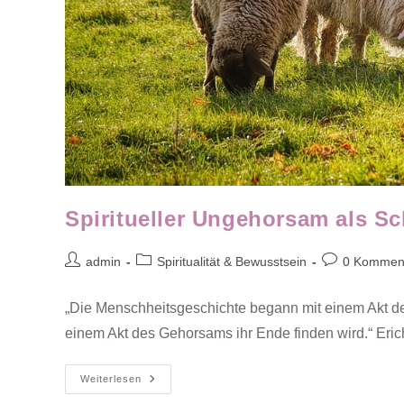
Spiritueller Ungehorsam als Sch
Beitrags-
Beitrags-
Beitrags-
admin
Spiritualität & Bewusstsein
0 Kommen
Autor:
Kategorie:
Kommentare:
„Die Menschheitsgeschichte begann mit einem Akt de
einem Akt des Gehorsams ihr Ende finden wird.“ Er
Spiritueller
Weiterlesen
Ungehorsam