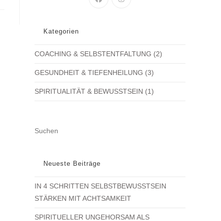
IN
IN
A
A
NEW
NEW
Kategorien
TAB
TAB
COACHING & SELBSTENTFALTUNG
(2)
GESUNDHEIT & TIEFENHEILUNG
(3)
SPIRITUALITÄT & BEWUSSTSEIN
(1)
PRESS
ESCAPE
TO
CLOSE
Neueste Beiträge
THE
IN 4 SCHRITTEN SELBSTBEWUSSTSEIN
SEARCH
STÄRKEN MIT ACHTSAMKEIT
PANEL.
SPIRITUELLER UNGEHORSAM ALS