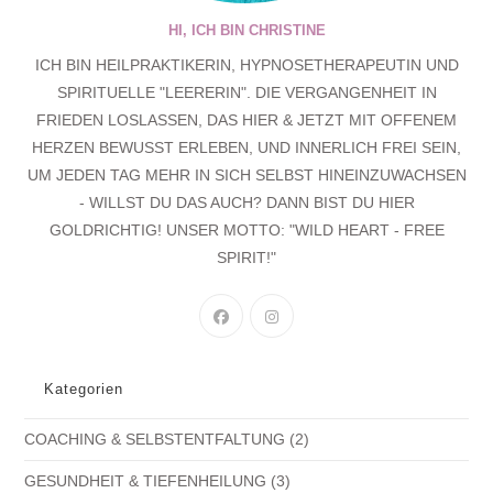
HI, ICH BIN CHRISTINE
ICH BIN HEILPRAKTIKERIN, HYPNOSETHERAPEUTIN UND
SPIRITUELLE "LEERERIN". DIE VERGANGENHEIT IN
FRIEDEN LOSLASSEN, DAS HIER & JETZT MIT OFFENEM
HERZEN BEWUSST ERLEBEN, UND INNERLICH FREI SEIN,
UM JEDEN TAG MEHR IN SICH SELBST HINEINZUWACHSEN
- WILLST DU DAS AUCH? DANN BIST DU HIER
GOLDRICHTIG! UNSER MOTTO: "WILD HEART - FREE
SPIRIT!"
OPENS
OPENS
IN
IN
A
A
NEW
NEW
Kategorien
TAB
TAB
COACHING & SELBSTENTFALTUNG
(2)
GESUNDHEIT & TIEFENHEILUNG
(3)