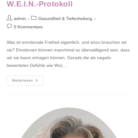
W.E.I.N.-Protokoll
Beitrags-
Beitrags-
admin
Gesundheit & Tiefenheilung
Autor:
Kategorie:
Beitrags-
0 Kommentare
Kommentare:
Was ist emotionale Freiheit eigentlich, und wozu brauchen wir
sie? Emotionen können manchmal so überwältigend sein, dass
wir sie kaum ertragen können. Gerade die als negativ
bewerteten Gefühle wie Wut,…
Emotionale
Weiterlesen
Freiheit
Mit
Dem
W.E.I.N.-
Protokoll