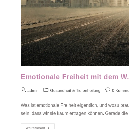
Emotionale Freiheit mit dem W.
Beitrags-
Beitrags-
Beitrags-
admin
Gesundheit & Tiefenheilung
0 Komme
Autor:
Kategorie:
Kommentare
Was ist emotionale Freiheit eigentlich, und wozu b
sein, dass wir sie kaum ertragen können. Gerade die
Emotionale
Weiterlesen