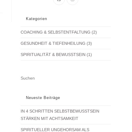
IN
IN
A
A
NEW
NEW
Kategorien
TAB
TAB
COACHING & SELBSTENTFALTUNG
(2)
GESUNDHEIT & TIEFENHEILUNG
(3)
SPIRITUALITÄT & BEWUSSTSEIN
(1)
PRESS
ESCAPE
TO
CLOSE
Neueste Beiträge
THE
IN 4 SCHRITTEN SELBSTBEWUSSTSEIN
SEARCH
STÄRKEN MIT ACHTSAMKEIT
PANEL.
SPIRITUELLER UNGEHORSAM ALS